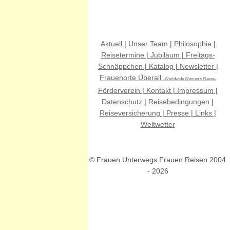
Aktuell
|
Unser Team
|
Philosophie
|
Reisetermine
|
Jubiläum
|
Freitags-
Schnäppchen
|
Katalog
|
Newsletter
|
Frauenorte Überall
-Worldwide Women's Places-
Förderverein
|
Kontakt
|
Impressum
|
Datenschutz
|
Reisebedingungen
|
Reiseversicherung
|
Presse
|
Links
|
Weltwetter
© Frauen Unterwegs Frauen Reisen 2004
- 2026