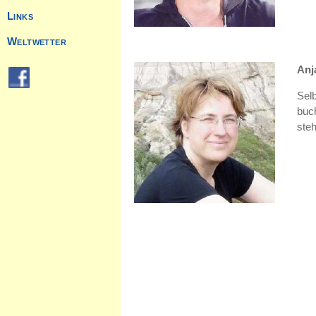
Links
Weltwetter
Anj
Sel
buch
ste