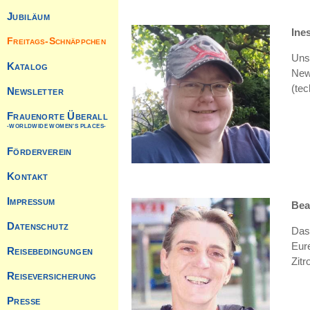
Jubiläum
Ine
Freitags-Schnäppchen
Uns
Katalog
News
(te
Newsletter
Frauenorte Überall
-WORLDWIDE WOMEN'S PLACES-
Förderverein
Kontakt
Impressum
Bea
Datenschutz
Das
Eur
Reisebedingungen
Zitr
Reiseversicherung
Presse